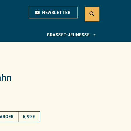
mail
NEWSLETTER
search
search
arrow_drop_down
GRASSET-JEUNESSE
ahn
ARGER
5,99 €