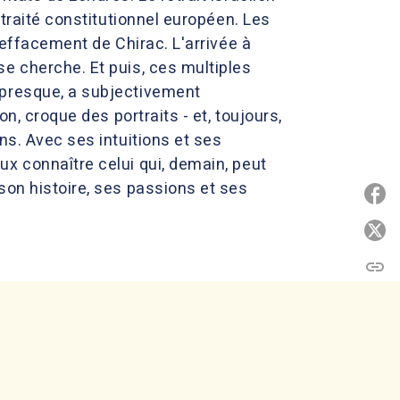
 traité constitutionnel européen. Les
'effacement de Chirac. L'arrivée à
e cherche. Et puis, ces multiples
 presque, a subjectivement
n, croque des portraits - et, toujours,
ns. Avec ses intuitions et ses
x connaître celui qui, demain, peut
son histoire, ses passions et ses
P
P
link
C