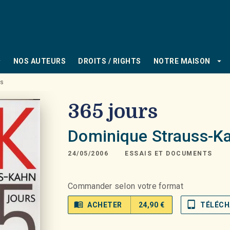
PIED DE PAGE
_down
arrow_drop_down
NOS AUTEURS
DROITS / RIGHTS
NOTRE MAISON
rs
365 jours
Dominique Strauss-K
24/05/2006
ESSAIS ET DOCUMENTS
Commander selon votre format
menu_book
tablet_mac
ACHETER
24,90 €
TÉLÉCH