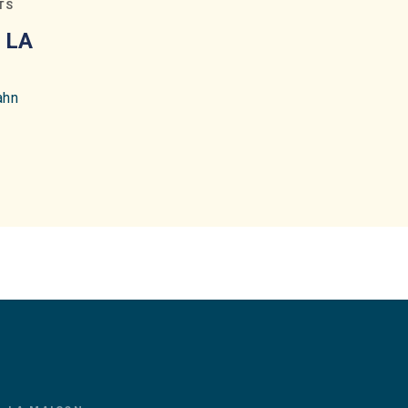
TS
 LA
ahn