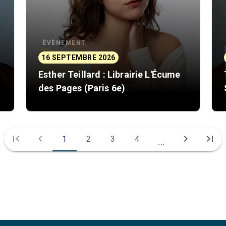
ÉVÈNEMENT
16 SEPTEMBRE 2026
Esther Teillard : Librairie L'Écume
des Pages (Paris 6e)
first_page
chevron_left
chevron_right
last_page
1
2
3
4
...