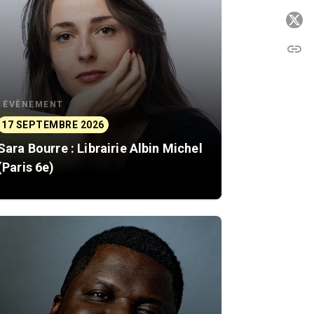
P
link
C
ÉVÈNEMENT
17 SEPTEMBRE 2026
Sara Bourre : Librairie Albin Michel
(Paris 6e)