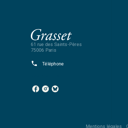
61 rue des Saints-Pères
75006 Paris
phone
Téléphone
NOS RÉSEAUX
Mentions légales