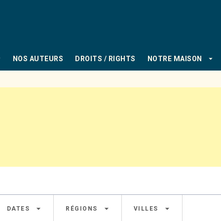
PIED DE PAGE
_down
arrow_drop_down
NOS AUTEURS
DROITS / RIGHTS
NOTRE MAISON
arrow_drop_down
arrow_drop_down
arrow_drop_down
DATES
RÉGIONS
VILLES