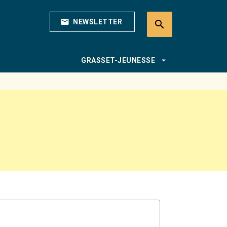
mail
NEWSLETTER
search
search
arrow_drop_down
GRASSET-JEUNESSE