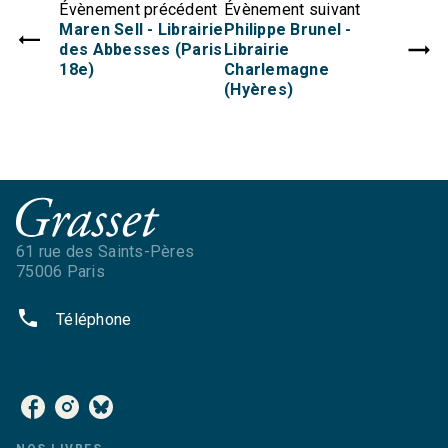
Évènement précédent
Évènement suivant
Maren Sell - Librairie
Philippe Brunel -
des Abbesses (Paris
Librairie
18e)
Charlemagne
(Hyères)
61 rue des Saints-Pères
75006 Paris
phone
Téléphone
NOS RÉSEAUX