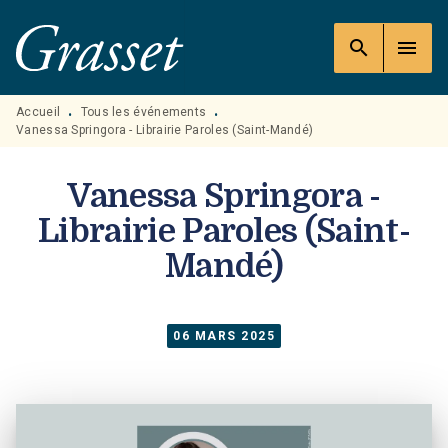
MENU
RECHERCHE
CONTENU
search
menu
PIED DE PAGE
Accueil
Tous les événements
•
•
Vanessa Springora - Librairie Paroles (Saint-Mandé)
Vanessa Springora -
Librairie Paroles (Saint-
Mandé)
06 MARS 2025