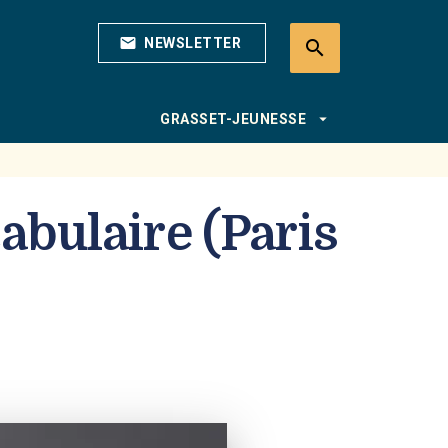
mail
NEWSLETTER
search
search
arrow_drop_down
GRASSET-JEUNESSE
abulaire (Paris