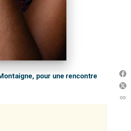
P
e Montaigne, pour une rencontre
P
link
C