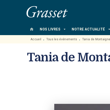
MENU
RECHERCHE
CONTENU
home
arrow_drop_down
arrow_drop
NOS LIVRES
NOTRE ACTUALITÉ
Accueil
Tous les événements
Tania de Montaigne 
•
•
Tania de Monta