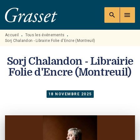
MENU
RECHERCHE
CONTENU
search
menu
PIED DE PAGE
Accueil
Tous les événements
•
•
Sorj Chalandon - Librairie Folie d'Encre (Montreuil)
Sorj Chalandon - Librairie
Folie d'Encre (Montreuil)
18 NOVEMBRE 2025