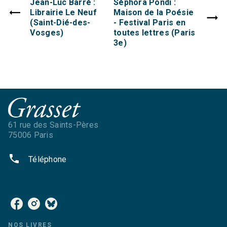
Jean-Luc Barré :
Séphora Pondi :
Librairie Le Neuf
Maison de la Poésie
(Saint-Dié-des-
- Festival Paris en
Vosges)
toutes lettres (Paris
3e)
61 rue des Saints-Pères
75006 Paris
phone
Téléphone
NOS RÉSEAUX
NOS LIVRES