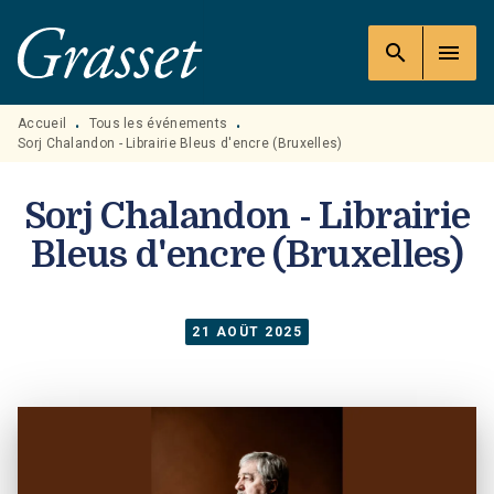
MENU
RECHERCHE
CONTENU
search
menu
PIED DE PAGE
Accueil
Tous les événements
•
•
Sorj Chalandon - Librairie Bleus d'encre (Bruxelles)
Sorj Chalandon - Librairie
Bleus d'encre (Bruxelles)
21 AOÛT 2025