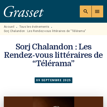
MENU
RECHERCHE
CONTENU
search
menu
PIED DE PAGE
Accueil
Tous les événements
•
•
Sorj Chalandon : Les Rendez-vous littéraires de “Télérama”
Sorj Chalandon : Les
Rendez-vous littéraires de
“Télérama”
09 SEPTEMBRE 2025