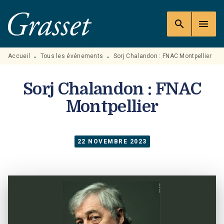
MENU
RECHERCHE
CONTENU
search
menu
PIED DE PAGE
Accueil
Tous les événements
Sorj Chalandon : FNAC Montpellier
•
•
Sorj Chalandon : FNAC
Montpellier
22 NOVEMBRE 2023