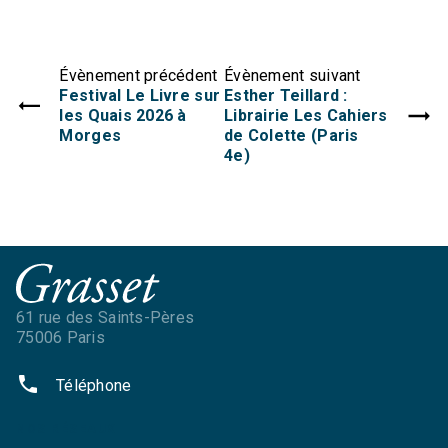
Évènement précédent
Évènement suivant
Festival Le Livre sur
Esther Teillard :
les Quais 2026 à
Librairie Les Cahiers
Morges
de Colette (Paris
4e)
61 rue des Saints-Pères
75006 Paris
phone
Téléphone
NOS RÉSEAUX