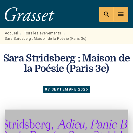
MENU
RECHERCHE
CONTENU
search
menu
PIED DE PAGE
Accueil
Tous les événements
•
•
Sara Stridsberg : Maison de la Poésie (Paris 3e)
Sara Stridsberg : Maison de
la Poésie (Paris 3e)
07 SEPTEMBRE 2026