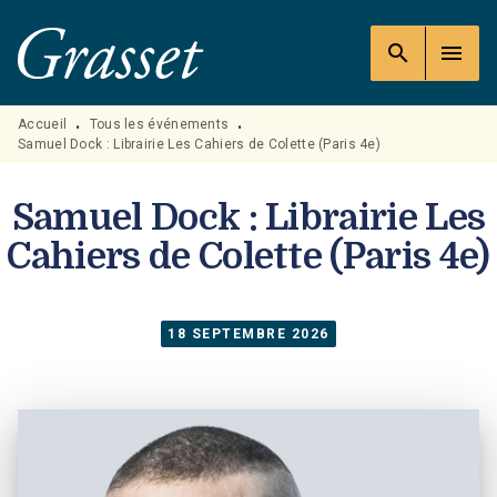
MENU
RECHERCHE
CONTENU
search
menu
PIED DE PAGE
Accueil
Tous les événements
•
•
Samuel Dock : Librairie Les Cahiers de Colette (Paris 4e)
Samuel Dock : Librairie Les
Cahiers de Colette (Paris 4e)
18 SEPTEMBRE 2026