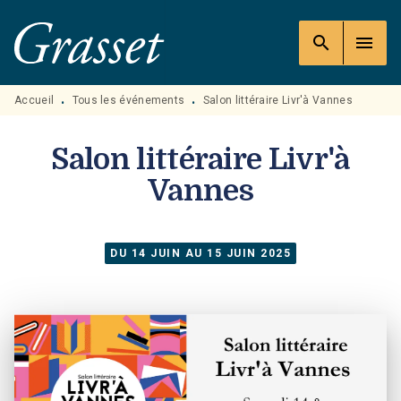
MENU
RECHERCHE
CONTENU
search
menu
PIED DE PAGE
Accueil
Tous les événements
Salon littéraire Livr'à Vannes
•
•
Salon littéraire Livr'à
Vannes
DU 14 JUIN AU 15 JUIN 2025