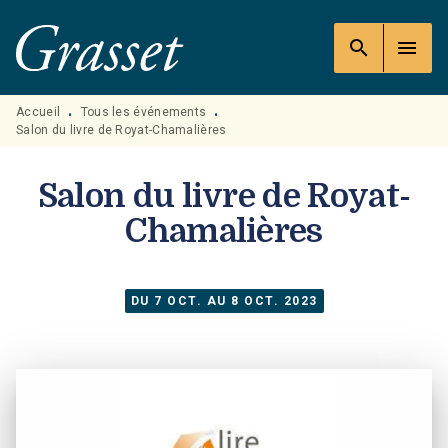
MENU
RECHERCHE
CONTENU
search
menu
PIED DE PAGE
Accueil
Tous les événements
•
•
Salon du livre de Royat-Chamalières
Salon du livre de Royat-
Chamalières
DU 7 OCT. AU 8 OCT. 2023