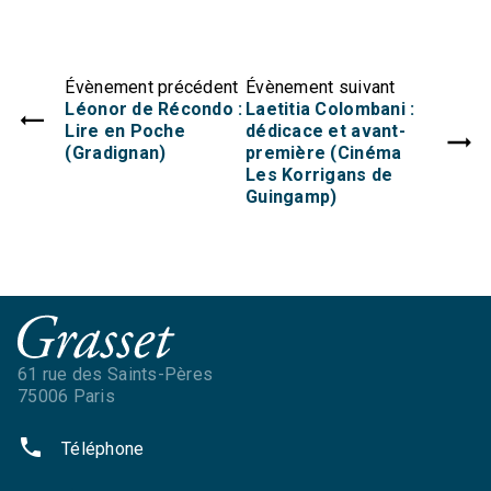
Évènement précédent
Évènement suivant
Léonor de Récondo :
Laetitia Colombani :
Lire en Poche
dédicace et avant-
(Gradignan)
première (Cinéma
Les Korrigans de
Guingamp)
61 rue des Saints-Pères
75006 Paris
phone
Téléphone