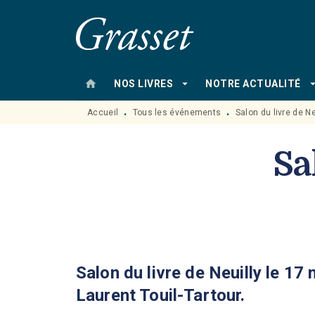
MENU
RECHERCHE
CONTENU
home
arrow_drop_down
arrow_drop
NOS LIVRES
NOTRE ACTUALITÉ
Accueil
Tous les événements
Salon du livre de Ne
•
•
Sa
Salon du livre de Neuilly le 17
Laurent Touil-Tartour.