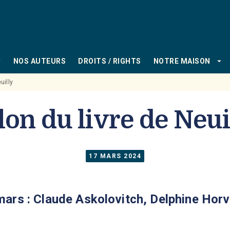
PIED DE PAGE
_down
arrow_drop_down
NOS AUTEURS
DROITS / RIGHTS
NOTRE MAISON
uilly
lon du livre de Neui
17 MARS 2024
 mars : Claude Askolovitch, Delphine Hor