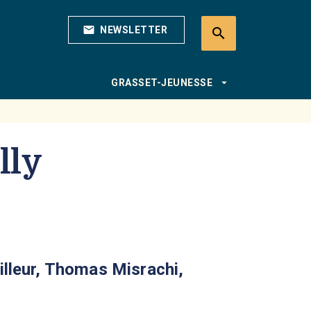
mail
NEWSLETTER
search
search
arrow_drop_down
GRASSET-JEUNESSE
lly
villeur, Thomas Misrachi,