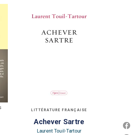
S
LITTÉRATURE FRANÇAISE
r
Achever Sartre
P
Laurent Touil-Tartour