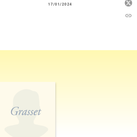
P
17/01/2024
link
C