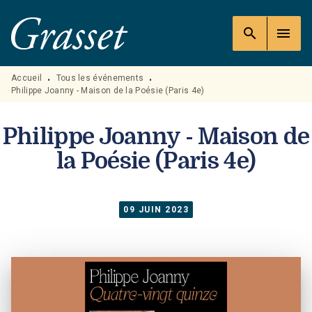
MENU
RECHERCHE
CONTENU
search
menu
PIED DE PAGE
Accueil
Tous les événements
•
•
Philippe Joanny - Maison de la Poésie (Paris 4e)
Philippe Joanny - Maison de
la Poésie (Paris 4e)
09 JUIN 2023