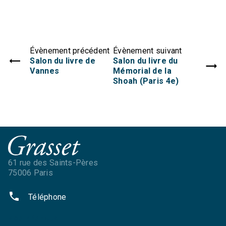
Évènement précédent
Évènement suivant
Salon du livre de
Salon du livre du
Vannes
Mémorial de la
Shoah (Paris 4e)
61 rue des Saints-Pères
75006 Paris
phone
Téléphone
NOS RÉSEAUX