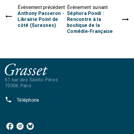
Évènement précédent
Évènement suivant
Anthony Passeron -
Séphora Pondi :
Librairie Point de
Rencontre à la
côté (Suresnes)
boutique de la
Comédie-Française
61 rue des Saints-Pères
75006 Paris
phone
Téléphone
NOS RÉSEAUX