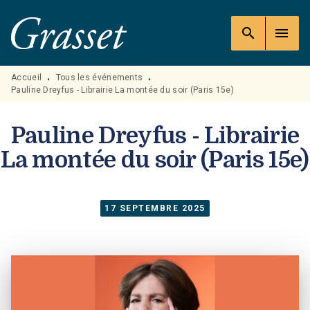
MENU
RECHERCHE
CONTENU
search
menu
PIED DE PAGE
Accueil
Tous les événements
•
•
Pauline Dreyfus - Librairie La montée du soir (Paris 15e)
Pauline Dreyfus - Librairie
La montée du soir (Paris 15e)
17 SEPTEMBRE 2025