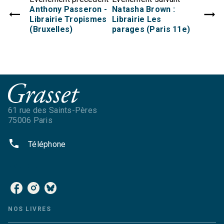
Anthony Passeron -
Natasha Brown :
Librairie Tropismes
Librairie Les
(Bruxelles)
parages (Paris 11e)
61 rue des Saints-Pères
75006 Paris
phone
Téléphone
NOS RÉSEAUX
NOS LIVRES