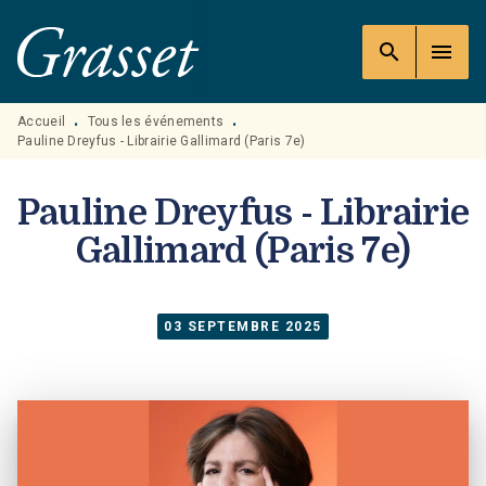
MENU
RECHERCHE
CONTENU
search
menu
PIED DE PAGE
Accueil
Tous les événements
•
•
Pauline Dreyfus - Librairie Gallimard (Paris 7e)
Pauline Dreyfus - Librairie
Gallimard (Paris 7e)
03 SEPTEMBRE 2025