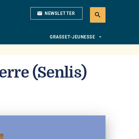
mail
NEWSLETTER
search
search
arrow_drop_down
GRASSET-JEUNESSE
erre (Senlis)