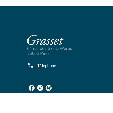
61 rue des Saints-Pères
75006 Paris
phone
Téléphone
NOS RÉSEAUX