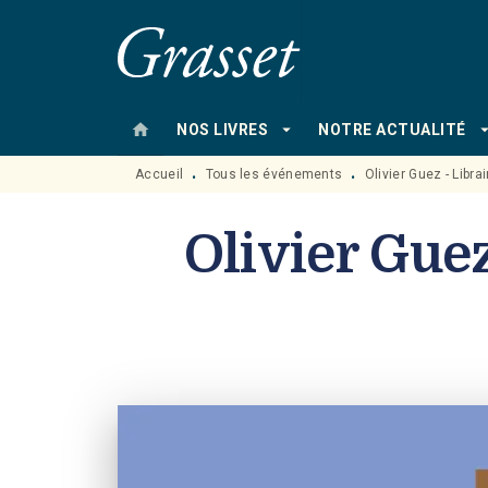
MENU
RECHERCHE
CONTENU
home
arrow_drop_down
arrow_drop
NOS LIVRES
NOTRE ACTUALITÉ
Accueil
Tous les événements
Olivier Guez - Librai
•
•
Olivier Guez