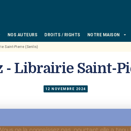
PIED DE PAGE
_down
arrow_drop_down
NOS AUTEURS
DROITS / RIGHTS
NOTRE MAISON
rie Saint-Pierre (Senlis)
 - Librairie Saint-Pi
12 NOVEMBRE 2024