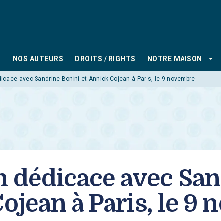
PIED DE PAGE
_down
arrow_drop_down
NOS AUTEURS
DROITS / RIGHTS
NOTRE MAISON
dicace avec Sandrine Bonini et Annick Cojean à Paris, le 9 novembre
en dédicace avec San
ojean à Paris, le 9