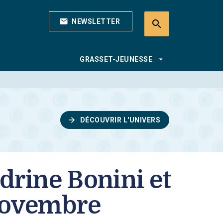
mail
NEWSLETTER
search
search
arrow_drop_down
GRASSET-JEUNESSE
arrow_forward
DÉCOUVRIR L'UNIVERS
drine Bonini et
 novembre