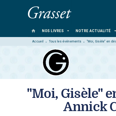
MENU
RECHERCHE
CONTENU
home
arrow_drop_down
arrow_drop
NOS LIVRES
NOTRE ACTUALITÉ
Accueil
Tous les événements
"Moi, Gisèle" en dé
•
•
"Moi, Gisèle" 
Annick C