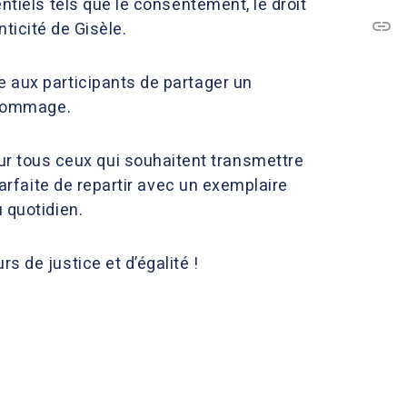
ntiels tels que le consentement, le droit
link
nticité de Gisèle.
C
e aux participants de partager un
e hommage.
r tous ceux qui souhaitent transmettre
parfaite de repartir avec un exemplaire
 quotidien.
s de justice et d’égalité !