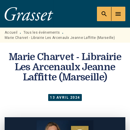
MENU
RECHERCHE
CONTENU
search
menu
PIED DE PAGE
Accueil
Tous les événements
•
•
Marie Charvet - Librairie Les Arcenaulx Jeanne Laffitte (Marseille)
Marie Charvet - Librairie
Les Arcenaulx Jeanne
Laffitte (Marseille)
13 AVRIL 2024