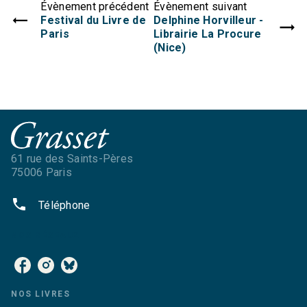
Évènement précédent
Évènement suivant
Festival du Livre de
Delphine Horvilleur -
Paris
Librairie La Procure
(Nice)
61 rue des Saints-Pères
75006 Paris
phone
Téléphone
NOS RÉSEAUX
NOS LIVRES