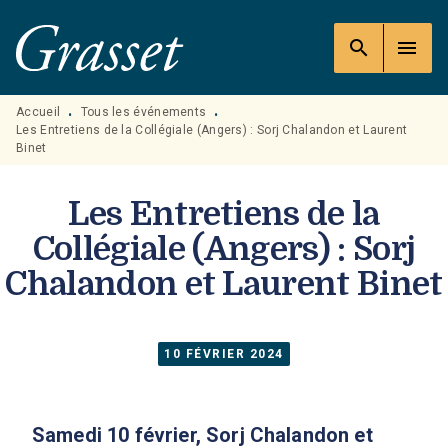
MENU
RECHERCHE
CONTENU
search
menu
PIED DE PAGE
Accueil
Tous les événements
•
•
Les Entretiens de la Collégiale (Angers) : Sorj Chalandon et Laurent
Binet
Les Entretiens de la
Collégiale (Angers) : Sorj
Chalandon et Laurent Binet
10 FÉVRIER 2024
Samedi 10 février, Sorj Chalandon et