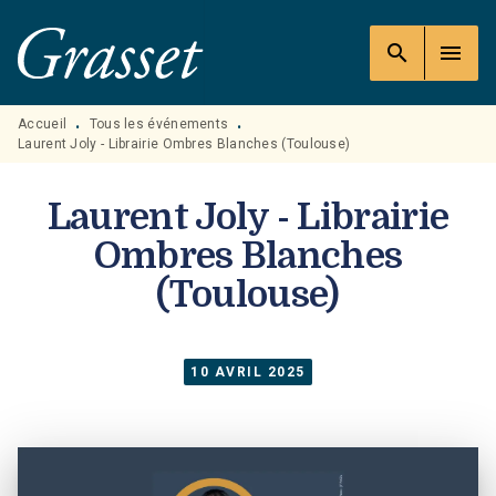
MENU
RECHERCHE
CONTENU
search
menu
PIED DE PAGE
Accueil
Tous les événements
•
•
Laurent Joly - Librairie Ombres Blanches (Toulouse)
Laurent Joly - Librairie
Ombres Blanches
(Toulouse)
10 AVRIL 2025