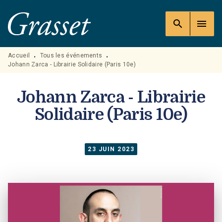
MENU
RECHERCHE
CONTENU
search
menu
PIED DE PAGE
Accueil
Tous les événements
•
•
Johann Zarca - Librairie Solidaire (Paris 10e)
Johann Zarca - Librairie
Solidaire (Paris 10e)
23 JUIN 2023