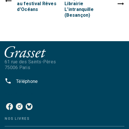
au festival Rêves
Librairie
d'Océans
L'intranquille
(Besançon)
61 rue des Saints-Pères
75006 Paris
phone
Téléphone
NOS RÉSEAUX
NOS LIVRES