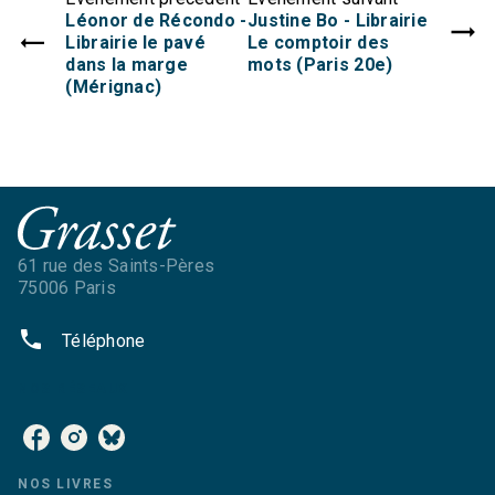
Léonor de Récondo -
Justine Bo - Librairie
Librairie le pavé
Le comptoir des
dans la marge
mots (Paris 20e)
(Mérignac)
61 rue des Saints-Pères
75006 Paris
phone
Téléphone
NOS RÉSEAUX
NOS LIVRES