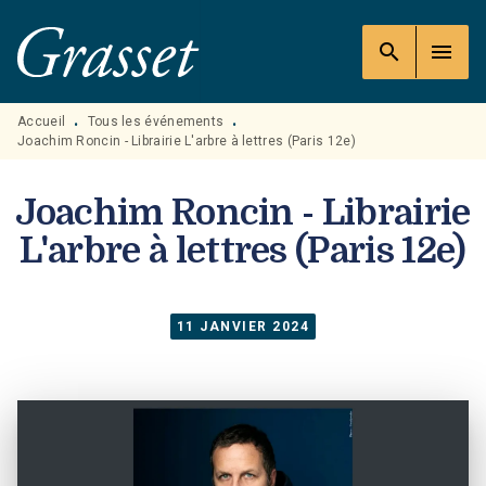
MENU
RECHERCHE
CONTENU
search
menu
PIED DE PAGE
Accueil
Tous les événements
•
•
Joachim Roncin - Librairie L'arbre à lettres (Paris 12e)
Joachim Roncin - Librairie
L'arbre à lettres (Paris 12e)
11 JANVIER 2024