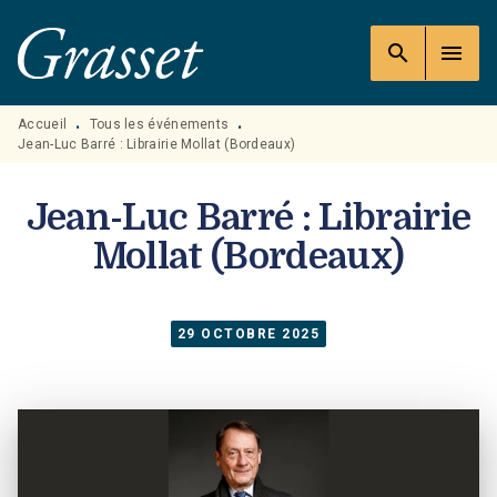
MENU
RECHERCHE
CONTENU
search
menu
PIED DE PAGE
Accueil
Tous les événements
•
•
Jean-Luc Barré : Librairie Mollat (Bordeaux)
Jean-Luc Barré : Librairie
Mollat (Bordeaux)
29 OCTOBRE 2025