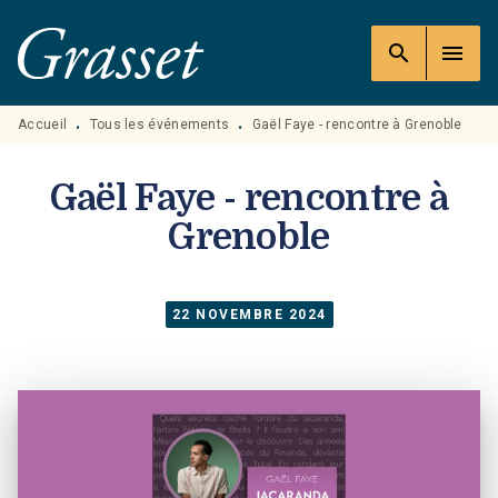
MENU
RECHERCHE
CONTENU
search
menu
PIED DE PAGE
Accueil
Tous les événements
Gaël Faye - rencontre à Grenoble
•
•
Gaël Faye - rencontre à
Grenoble
22 NOVEMBRE 2024