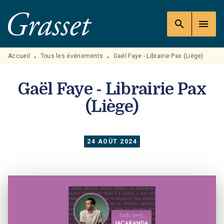
MENU
RECHERCHE
CONTENU
search
menu
PIED DE PAGE
Accueil
Tous les événements
Gaël Faye - Librairie Pax (Liège)
•
•
Gaël Faye - Librairie Pax
(Liège)
24 AOÛT 2024