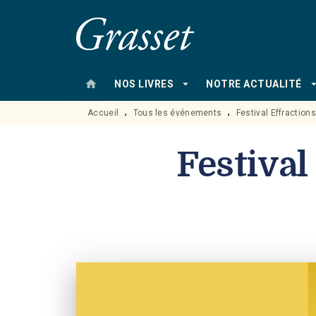
MENU
RECHERCHE
CONTENU
home
arrow_drop_down
arrow_drop
NOS LIVRES
NOTRE ACTUALITÉ
Accueil
Tous les événements
Festival Effraction
•
•
Festival