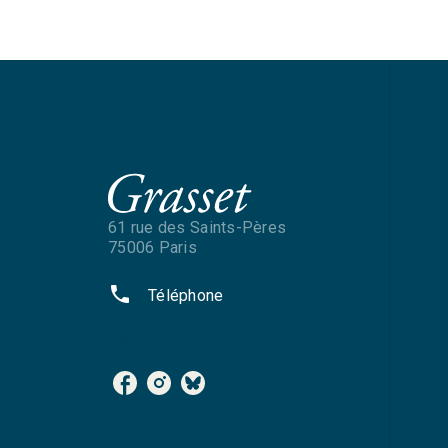
61 rue des Saints-Pères
75006 Paris
phone
Téléphone
NOS RÉSEAUX