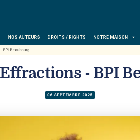
PIED DE PAGE
_down
arrow_drop_down
NOS AUTEURS
DROITS / RIGHTS
NOTRE MAISON
s - BPI Beaubourg
 Effractions - BPI 
06 SEPTEMBRE 2025