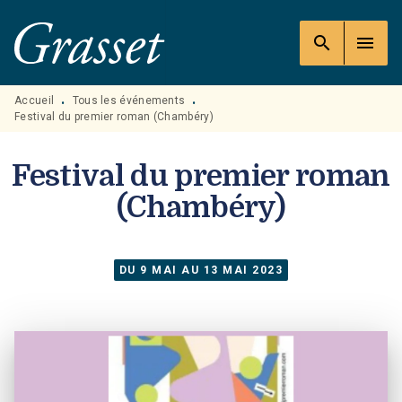
MENU
RECHERCHE
CONTENU
search
menu
PIED DE PAGE
Accueil
Tous les événements
•
•
Festival du premier roman (Chambéry)
Festival du premier roman
(Chambéry)
DU 9 MAI AU 13 MAI 2023