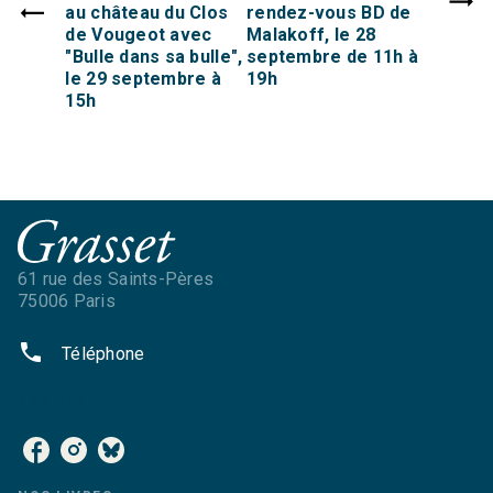
au château du Clos
rendez-vous BD de
de Vougeot avec
Malakoff, le 28
"Bulle dans sa bulle",
septembre de 11h à
le 29 septembre à
19h
15h
61 rue des Saints-Pères
75006 Paris
phone
Téléphone
NOS RÉSEAUX