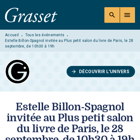
MENU
RECHERCHE
CONTENU
search
menu
PIED DE PAGE
Accueil
Tous les événements
•
•
Estelle Billon-Spagnol invitée au Plus petit salon du livre de Paris, le 28
septembre, de 10h30 à 19h
arrow_forward
DÉCOUVRIR L'UNIVERS
Estelle Billon-Spagnol
invitée au Plus petit salon
du livre de Paris, le 28
septembre, de 10h30 à 19h