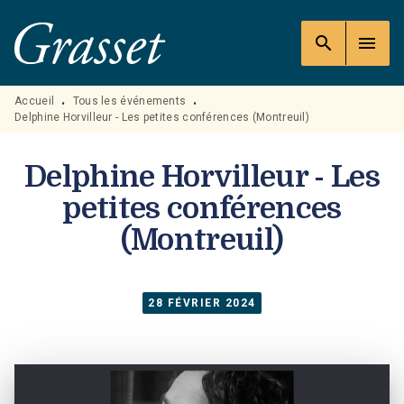
MENU
RECHERCHE
CONTENU
search
menu
PIED DE PAGE
Accueil
Tous les événements
•
•
Delphine Horvilleur - Les petites conférences (Montreuil)
Delphine Horvilleur - Les
petites conférences
(Montreuil)
28 FÉVRIER 2024