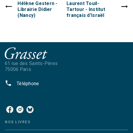
Hélène Gestern -
Laurent Touil-
Librairie Didier
Tartour - Institut
(Nancy)
français d'Israël
61 rue des Saints-Pères
75006 Paris
phone
Téléphone
NOS RÉSEAUX
NOS LIVRES