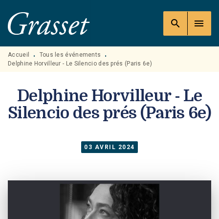
MENU
RECHERCHE
CONTENU
search
menu
PIED DE PAGE
Accueil
Tous les événements
•
•
Delphine Horvilleur - Le Silencio des prés (Paris 6e)
Delphine Horvilleur - Le
Silencio des prés (Paris 6e)
03 AVRIL 2024