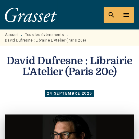
MENU
RECHERCHE
CONTENU
search
menu
PIED DE PAGE
Accueil
Tous les événements
•
•
David Dufresne : Librairie L'Atelier (Paris 20e)
David Dufresne : Librairie
L'Atelier (Paris 20e)
24 SEPTEMBRE 2025