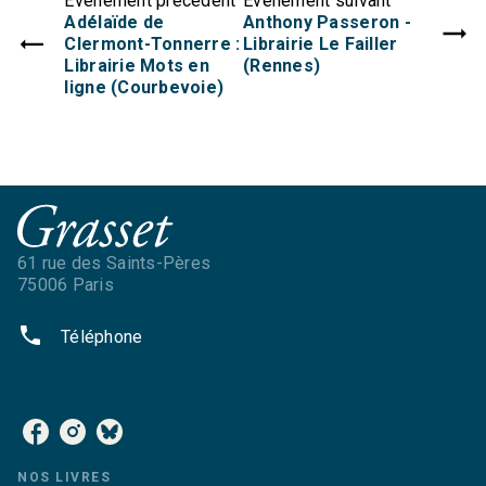
Évènement précédent
Évènement suivant
Adélaïde de
Anthony Passeron -
Clermont-Tonnerre :
Librairie Le Failler
Librairie Mots en
(Rennes)
ligne (Courbevoie)
61 rue des Saints-Pères
75006 Paris
phone
Téléphone
NOS RÉSEAUX
NOS LIVRES