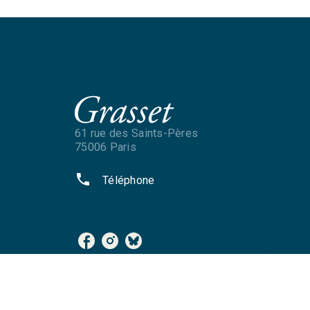
61 rue des Saints-Pères
75006 Paris
phone
Téléphone
NOS RÉSEAUX