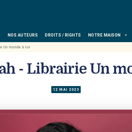
PIED DE PAGE
_down
arrow_drop_down
NOS AUTEURS
DROITS / RIGHTS
NOTRE MAISON
irie Un monde à soi
ah - Librairie Un m
12 MAI 2023