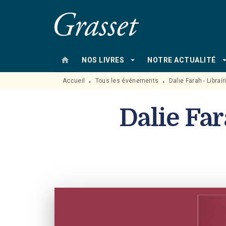
MENU
RECHERCHE
CONTENU
home
arrow_drop_down
arrow_drop
NOS LIVRES
NOTRE ACTUALITÉ
Accueil
Tous les événements
Dalie Farah - Libra
•
•
Dalie Far