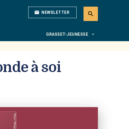
mail
NEWSLETTER
search
search
arrow_drop_down
GRASSET-JEUNESSE
onde à soi