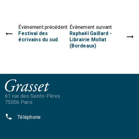
Évènement précédent
Évènement suivant
Festival des
Raphaël Gaillard -
écrivains du sud
Librairie Mollat
(Bordeaux)
61 rue des Saints-Pères
75006 Paris
phone
Téléphone
NOS RÉSEAUX