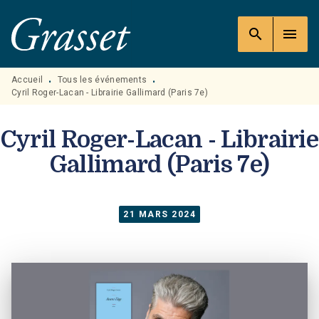
MENU
RECHERCHE
CONTENU
search
menu
PIED DE PAGE
Accueil
Tous les événements
•
•
Cyril Roger-Lacan - Librairie Gallimard (Paris 7e)
Cyril Roger-Lacan - Librairie
Gallimard (Paris 7e)
21 MARS 2024