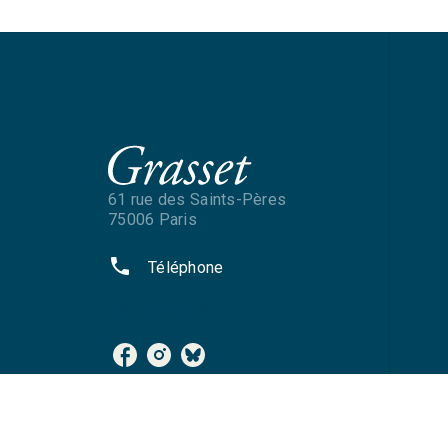
61 rue des Saints-Pères
75006 Paris
phone
Téléphone
NOS RÉSEAUX