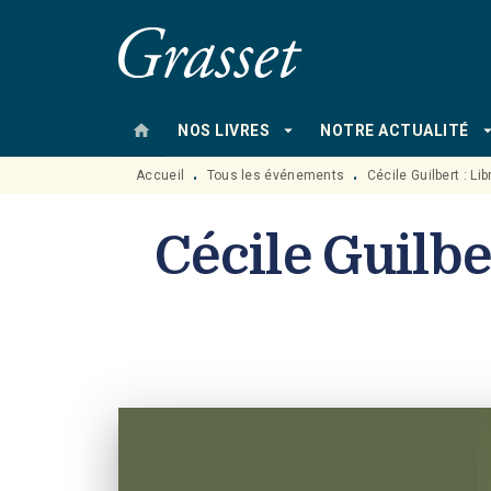
MENU
RECHERCHE
CONTENU
home
arrow_drop_down
arrow_drop
NOS LIVRES
NOTRE ACTUALITÉ
Accueil
Tous les événements
Cécile Guilbert : Lib
•
•
Cécile Guilber