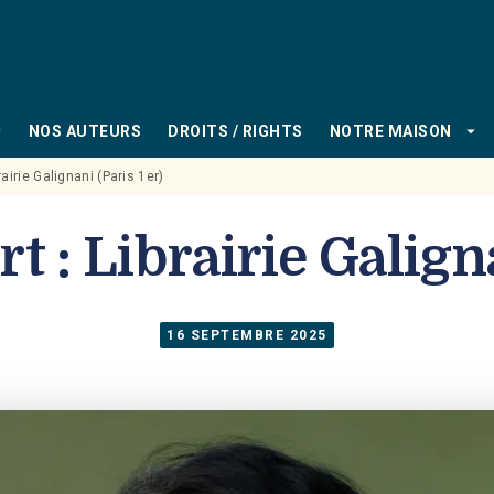
PIED DE PAGE
_down
arrow_drop_down
NOS AUTEURS
DROITS / RIGHTS
NOTRE MAISON
rairie Galignani (Paris 1er)
t : Librairie Galign
16 SEPTEMBRE 2025