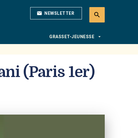
mail
NEWSLETTER
search
search
arrow_drop_down
GRASSET-JEUNESSE
ani (Paris 1er)