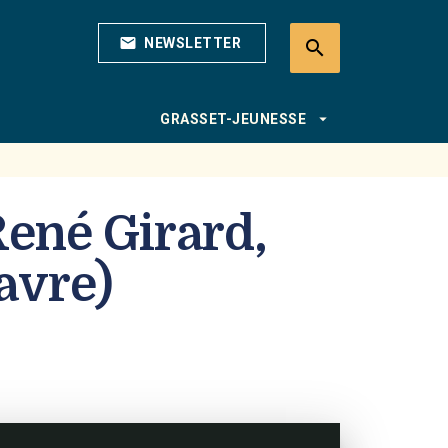
mail
NEWSLETTER
search
search
arrow_drop_down
GRASSET-JEUNESSE
René Girard,
Havre)