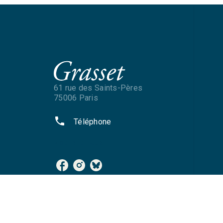
61 rue des Saints-Pères
75006 Paris
phone
Téléphone
NOS RÉSEAUX