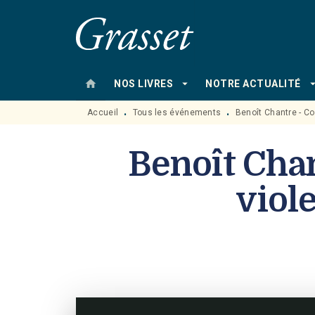
MENU
RECHERCHE
CONTENU
home
arrow_drop_down
arrow_drop
NOS LIVRES
NOTRE ACTUALITÉ
Accueil
Tous les événements
Benoît Chantre - Co
•
•
Benoît Chan
viole