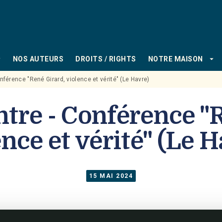
PIED DE PAGE
_down
arrow_drop_down
NOS AUTEURS
DROITS / RIGHTS
NOTRE MAISON
nférence "René Girard, violence et vérité" (Le Havre)
tre - Conférence "
nce et vérité" (Le 
15 MAI 2024