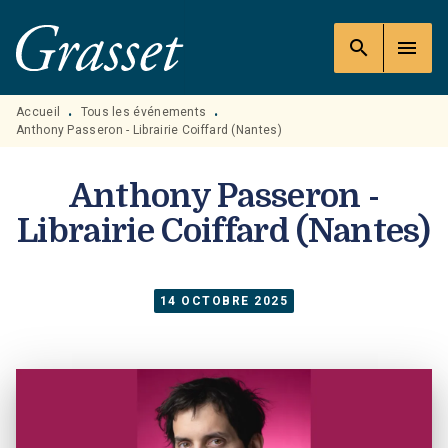
MENU
RECHERCHE
CONTENU
search
menu
PIED DE PAGE
Accueil
Tous les événements
•
•
Anthony Passeron - Librairie Coiffard (Nantes)
Anthony Passeron -
Librairie Coiffard (Nantes)
14 OCTOBRE 2025