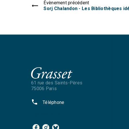
Évènement précédent
Sorj Chalandon - Les Bibliothèques id
61 rue des Saints-Pères
75006 Paris
phone
Téléphone
NOS RÉSEAUX