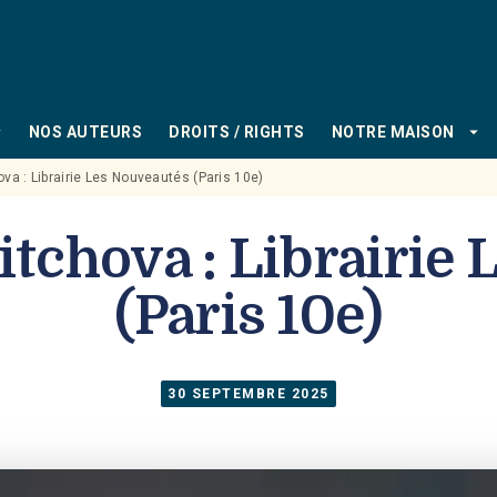
PIED DE PAGE
_down
arrow_drop_down
NOS AUTEURS
DROITS / RIGHTS
NOTRE MAISON
a : Librairie Les Nouveautés (Paris 10e)
tchova : Librairie
(Paris 10e)
30 SEPTEMBRE 2025