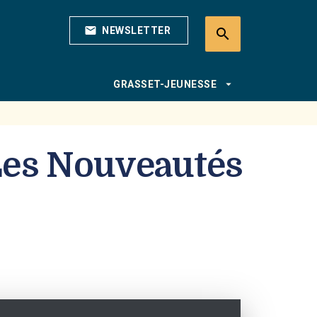
mail
NEWSLETTER
search
search
arrow_drop_down
GRASSET-JEUNESSE
 Les Nouveautés