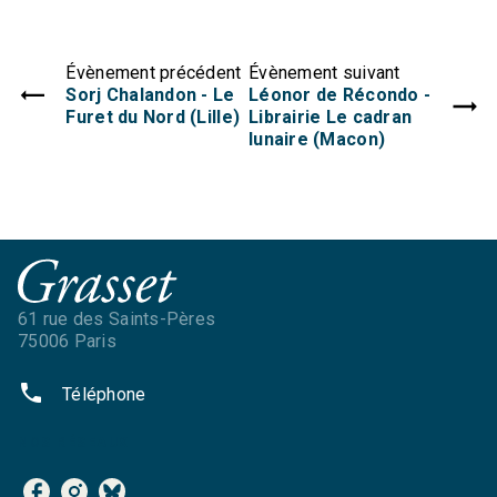
Évènement précédent
Évènement suivant
Sorj Chalandon - Le
Léonor de Récondo -
Furet du Nord (Lille)
Librairie Le cadran
lunaire (Macon)
61 rue des Saints-Pères
75006 Paris
phone
Téléphone
NOS RÉSEAUX