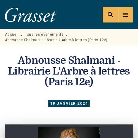
MENU
RECHERCHE
CONTENU
search
menu
PIED DE PAGE
Accueil
Tous les événements
•
•
Abnousse Shalmani - Librairie L'Arbre à lettres (Paris 12e)
Abnousse Shalmani -
Librairie L'Arbre à lettres
(Paris 12e)
19 JANVIER 2024