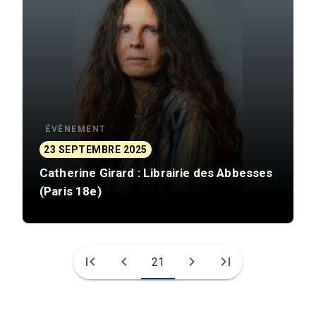
ÉVÈNEMENT
23 SEPTEMBRE 2025
Catherine Girard : Librairie des Abbesses
(Paris 18e)
first_page
chevron_left
chevron_right
last_page
21