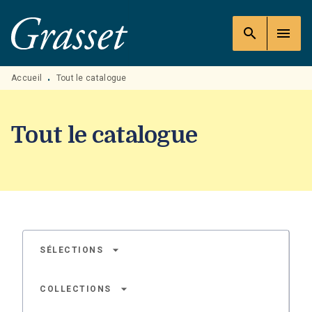
MENU
RECHERCHE
CONTENU
search
menu
PIED DE PAGE
Accueil
Tout le catalogue
•
Tout le catalogue
arrow_drop_down
SÉLECTIONS
arrow_drop_down
COLLECTIONS