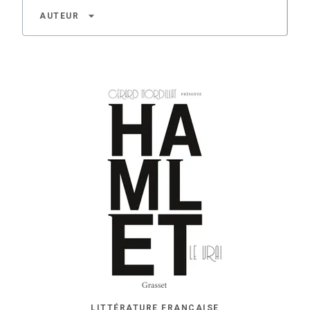
arrow_drop_down
AUTEUR
LITTÉRATURE FRANÇAISE