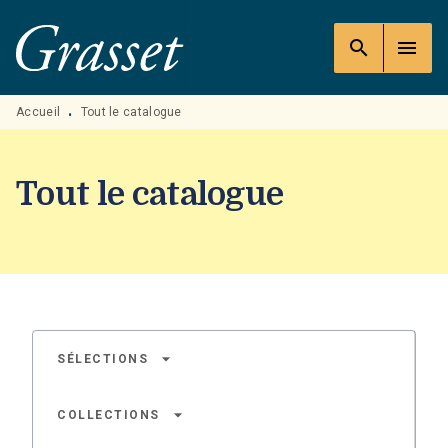
MENU
RECHERCHE
CONTENU
search
menu
PIED DE PAGE
Accueil
Tout le catalogue
•
Tout le catalogue
arrow_drop_down
SÉLECTIONS
arrow_drop_down
COLLECTIONS