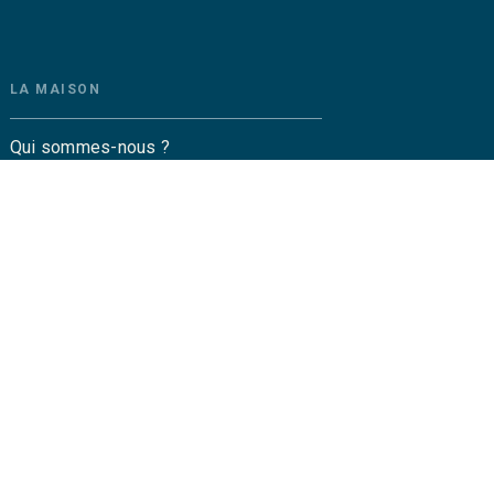
LA MAISON
Qui sommes-nous ?
Contactez-nous
Questions fréquentes
Envoyer un manuscrit
Service de presse
Droits
amétrez vos cookies