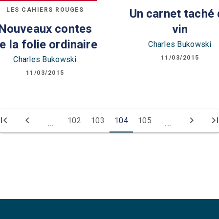
LES CAHIERS ROUGES
Un carnet taché
Nouveaux contes
vin
e la folie ordinaire
Charles Bukowski
11/03/2015
Charles Bukowski
11/03/2015
irst_page
chevron_left
chevron_right
last_pa
102
103
104
105
...
...