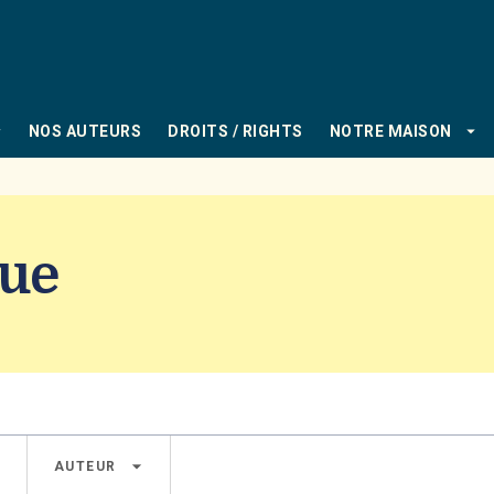
PIED DE PAGE
_down
arrow_drop_down
NOS AUTEURS
DROITS / RIGHTS
NOTRE MAISON
gue
own
arrow_drop_down
AUTEUR