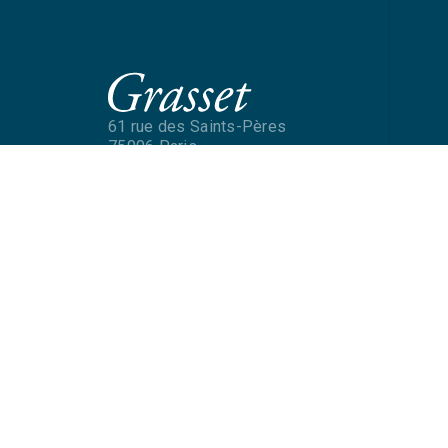
61 rue des Saints-Pères
75006 Paris
phone
Téléphone
NOS RÉSEAUX
Mentions légales