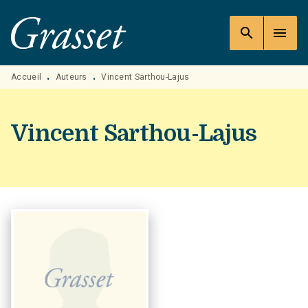
MENU
RECHERCHE
CONTENU
search
menu
PIED DE PAGE
Accueil
Auteurs
Vincent Sarthou-Lajus
•
•
Vincent Sarthou-Lajus