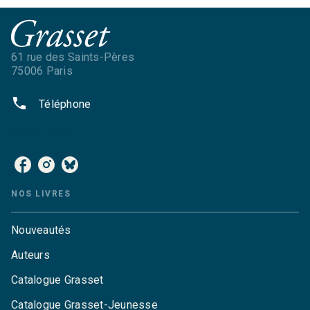
61 rue des Saints-Pères
75006 Paris
phone
Téléphone
NOS RÉSEAUX
NOS LIVRES
Nouveautés
Auteurs
Catalogue Grasset
Catalogue Grasset-Jeunesse