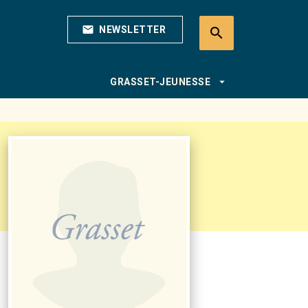
mail
NEWSLETTER
search
search
arrow_drop_down
GRASSET-JEUNESSE