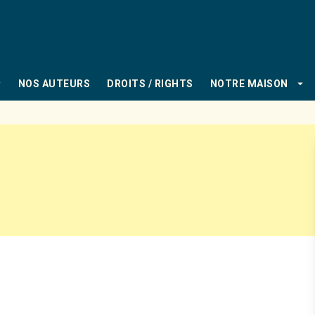
PIED DE PAGE
_down
arrow_drop_down
NOS AUTEURS
DROITS / RIGHTS
NOTRE MAISON