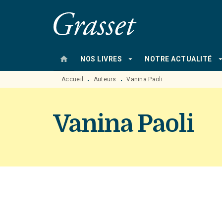
MENU
RECHERCHE
CONTENU
home
arrow_drop_down
arrow_drop
NOS LIVRES
NOTRE ACTUALITÉ
Accueil
Auteurs
Vanina Paoli
•
•
Vanina Paoli