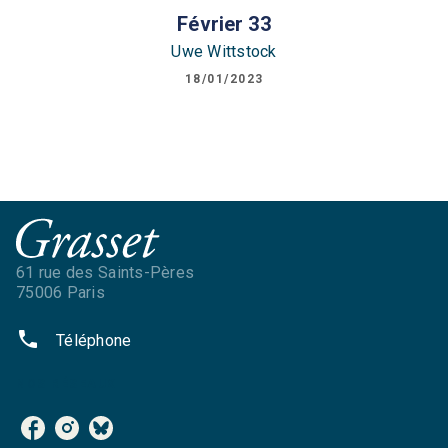
Février 33
Uwe Wittstock
18/01/2023
61 rue des Saints-Pères
75006 Paris
phone
Téléphone
NOS RÉSEAUX