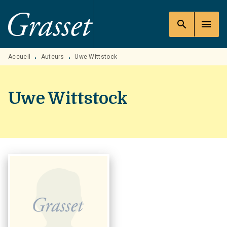
MENU
RECHERCHE
CONTENU
search
menu
PIED DE PAGE
Accueil
Auteurs
Uwe Wittstock
•
•
Uwe Wittstock