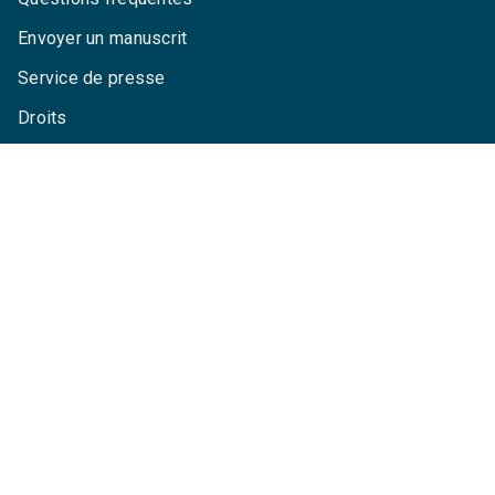
Envoyer un manuscrit
Service de presse
Droits
Mentions légales
CGU
Charte de référencement
Données personnelles
Paramétrez vos cookies
GRASSET© 2026