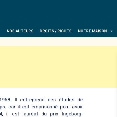
PIED DE PAGE
_down
arrow_drop_down
NOS AUTEURS
DROITS / RIGHTS
NOTRE MAISON
968. Il entreprend des études de
ps, car il est emprisonné pour avoir
, il est lauréat du prix Ingeborg-