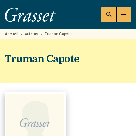
MENU
RECHERCHE
CONTENU
search
menu
PIED DE PAGE
Accueil
Auteurs
Truman Capote
•
•
Truman Capote