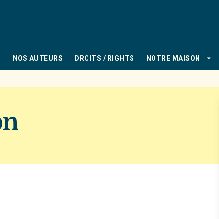
PIED DE PAGE
_down
arrow_drop_down
NOS AUTEURS
DROITS / RIGHTS
NOTRE MAISON
on