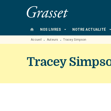
MENU
RECHERCHE
CONTENU
home
arrow_drop_down
arrow_drop
NOS LIVRES
NOTRE ACTUALITÉ
Accueil
Auteurs
Tracey Simpson
•
•
Tracey Simps