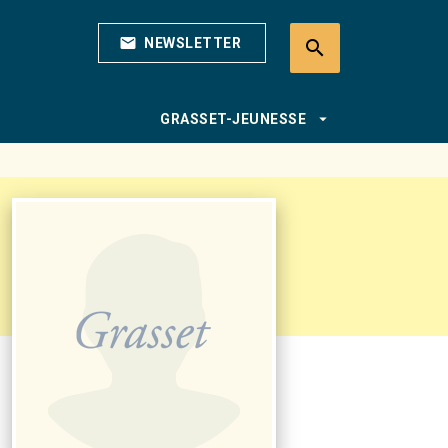
mail
NEWSLETTER
search
search
arrow_drop_down
GRASSET-JEUNESSE