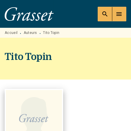
MENU
RECHERCHE
CONTENU
search
menu
PIED DE PAGE
Accueil
Auteurs
Tito Topin
•
•
Tito Topin