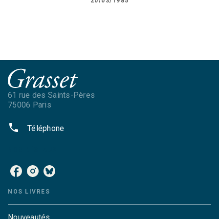
20/03/1985
61 rue des Saints-Pères
75006 Paris
phone
Téléphone
NOS RÉSEAUX
NOS LIVRES
Nouveautés